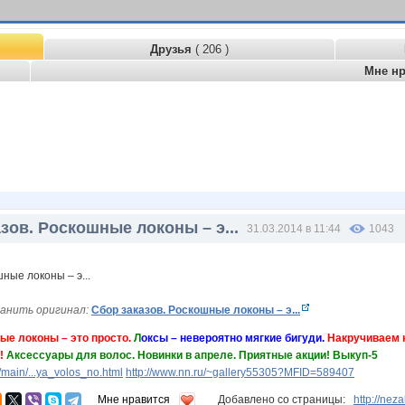
Друзья
( 206 )
Мне н
зов. Роскошные локоны – э...
31.03.2014 в 11:44
1043
анить оригинал:
Сбор заказов. Роскошные локоны – э...
ые локоны – это просто.
Л
оксы – невероятно мягкие бигуди.
Накручиваем 
!
Аксессуары для волос. Новинки в апреле. Приятные акции! Выкуп-5
main/...ya_volos_no.html
http://www.nn.ru/~gallery55305?MFID=589407
Мне нравится
Добавлено со страницы:
http://ne