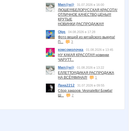
Мил@н@
31.07.2026 в 16:00
ЛЮШЕ!!!!БЕЛОРУССКАЯ КРАСОТА!
ОТЛИЧНОЕ КАЧЕСТВО,ЦЕНЫ!!!
КРУТЫЕ
НОВИНКИ,РАСПРОДАЖА!!!
Olgs
04.08.2026 в 17:28
Фото вещей из китайского выкупа!
П...
3
комсомолочка
01.08.2026 в 13:45
НУ КАКАЯ КРАСОТА!!! новинки
ЧАРУТТ...
Мил@н@
01.08.2026 в 13:22
ЕЛЛЕТТО!!!ДИКАЯ РАСПРОДАЖА
НА ВСЁ!!!ФИНАЛ!
1
Лана2212
31.07.2026 в 09:55
Сбор заказов. Vesnaletto! Бомба!
Ш...
2