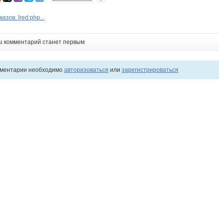
азов. [red:php...
ш комментарий станет первым
мментарии необходимо
авторизоваться
или
зарегистрироваться