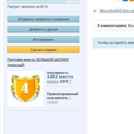
Портрет заполнен на 81 %
[blue:phpbb]Сбор зак
Отправить приватное сообщение
0 комментариев
. Ва
Добавить в друзья
Игнорировать
Чтобы оставлять ко
Сделать подарок
Покупаем вместе: БОЛЬШОЙ ШОПИНГ
(взрослый)
популярность:
1463 место
рейтинг
11876
?
Привилегированный
пользователь
4
уровня