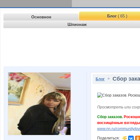
Блог
( 65 )
Основное
Шпионаж
Сбор зака
>
Блог
Просмотреть или сохр
Сбор заказов.
Роскошн
восхищённые взгляды
www.nn.ru/community/pv/
Поделиться: