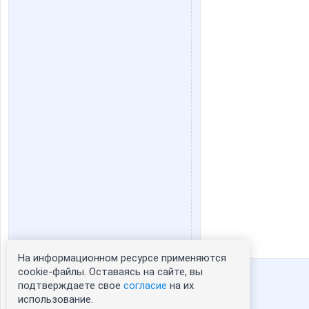
На информационном ресурсе применяются
Статистика портрета:
cookie-файлы. Оставаясь на сайте, вы
подтверждаете свое
согласие
на их
сейчас просматривают портрет - 0
использование.
зарегистрированные пользователи