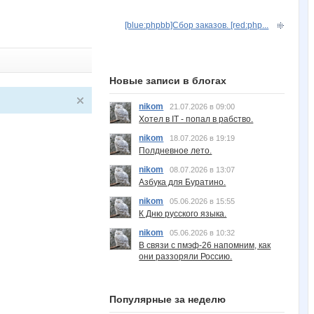
[blue:phpbb]Сбор заказов. [red:php...
Новые записи в блогах
nikom
21.07.2026 в 09:00
Хотел в IT - попал в рабство.
nikom
18.07.2026 в 19:19
Полдневное лето.
nikom
08.07.2026 в 13:07
Азбука для Буратино.
nikom
05.06.2026 в 15:55
К Дню русского языка.
nikom
05.06.2026 в 10:32
В связи с пмэф-26 напомним, как
они раззоряли Россию.
Популярные за неделю