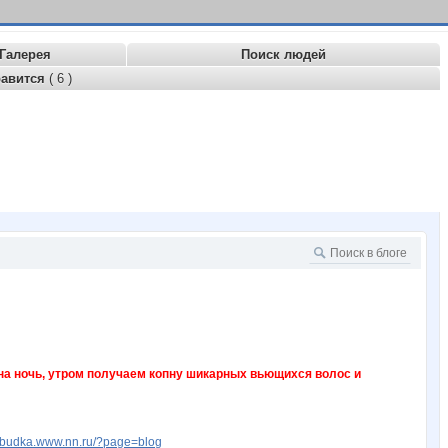
Галерея
Поиск людей
равится
( 6 )
на ночь, утром получаем копну шикарных вьющихся волос и
zabudka.www.nn.ru/?page=blog