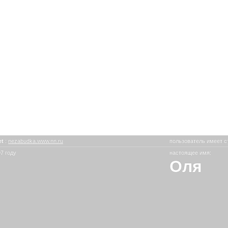
et
:
nezabudka.www.nn.ru
пользователь имеет с
7 году
настоящее имя:
Оля