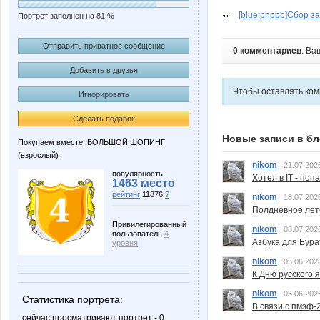
[blue:phpbb]Cбор зака
Портрет заполнен на 81 %
Отправить приватное сообщение
0 комментариев
. Ва
Добавить в друзья
Чтобы оставлять ко
Игнорировать
Сделать подарок
Новые записи в бл
Покупаем вместе: БОЛЬШОЙ ШОПИНГ
(взрослый)
nikom
21.07.202
популярность:
Хотел в IT - поп
1463 место
рейтинг
11876
?
nikom
18.07.202
Полдневное лет
Привилегированный
nikom
08.07.202
пользователь
4
Азбука для Бура
уровня
nikom
05.06.202
К Дню русского 
nikom
05.06.202
Статистика портрета:
В связи с пмэф-
сейчас просматривают портрет - 0