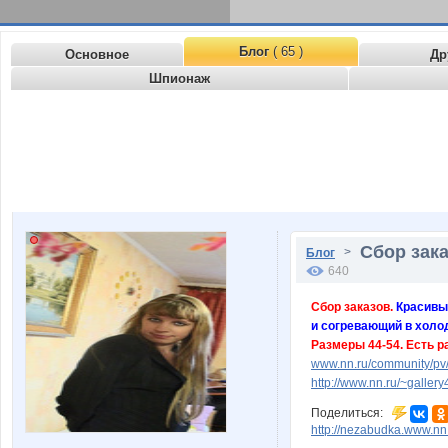
Блог
( 65 )
Основное
Др
Шпионаж
Сбор зака
>
Блог
640
Сбор заказов.
Красивый
и согревающий в холо
Размеры 44-54. Есть р
www.nn.ru/community/pv/
http://www.nn.ru/~gall
Поделиться:
http://nezabudka.www.nn