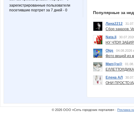
зарегистрированные пользователи
посетившие портрет за 7 дней - 0
Популярные за не
Лана2212
31.07
Сбор заказов. Ve
Nata.li
30.07.202
НУ ЧТО!!! ЗАБИ
Olgs
04.08.2026 
Фото вещей из ки
Мил@н@
01.08
ЕЛЛЕТТО!!!ДИК
Елена АЛ
30.07
ОНИ ПРОСТО ИД
© 2026 ООО «Сеть городских порталов» ·
Реклама н